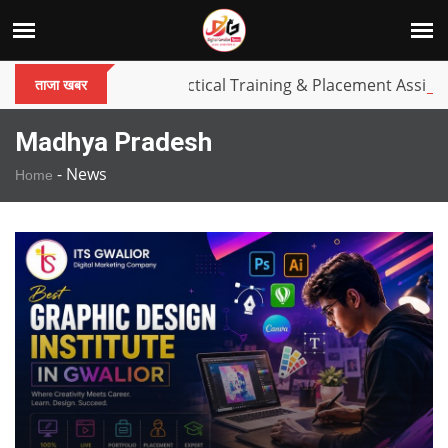
India
08 Aug 2026
n Gwalior – 100% Practical Training & Placement Assistance
ताजा खबर
Madhya Pradesh
-
News
Home